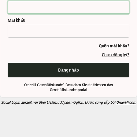
Mật khẩu
Quên mật khẩu?
Chưa đăng ký?
Đăng nhập
OrderHi Geschäftskunde? Besuchen Sie stattdessen das
Geschäftskundenportal
Social Login zurzeit nur über
Lieferbuddy.de
möglich. Được cung cấp bởi
OrderHi.com