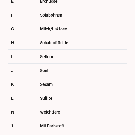
E
Erdnüsse
F
Sojabohnen
G
Milch/Laktose
H
Schalenfrüchte
I
Sellerie
J
Senf
K
Sesam
L
Sulfite
N
Weichtiere
1
Mit Farbstoff