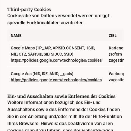
Third-party Cookies
Cookies die von Dritten verwendet werden um ggf.
spezielle Funktionalitäten anzubieten.
NAME
ZIEL
Google Maps (1P_JAR, APISID, CONSENT, HSID,
Karteneinb
NID, OTZ, SAPISID, SID, SIDCC, SSID)
(sofern
https://policies.google.com/technologies/cookies
zugestimmt
Google Ads (NID, IDE, ANID, __gads)
Werbung (so
https://policies.google.com/technologies/cookies
zugestimmt
Ein- und Ausschalten sowie Entfernen der Cookies
Weitere Informationen bezüglich des Ein- und
Ausschaltens sowie des Entfernens der Cookies finden
Sie in der Anleitung und/oder mithilfe der Hilfe-Funktion
Ihres Browsers. Hinweis: das Deaktivieren von allen
Cookies kann dazu führen, dass der Einkaufswagen