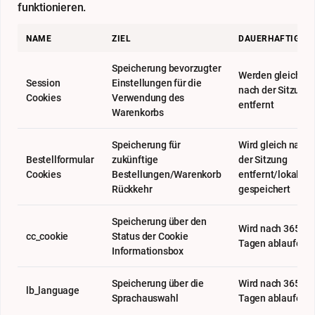
funktionieren.
NAME
ZIEL
DAUERHAFTIGKEI
Speicherung bevorzugter
Werden gleich
Session
Einstellungen für die
nach der Sitzung
Cookies
Verwendung des
entfernt
Warenkorbs
Speicherung für
Wird gleich nach
Bestellformular
zukünftige
der Sitzung
Cookies
Bestellungen/Warenkorb
entfernt/lokal
Rückkehr
gespeichert
Speicherung über den
Wird nach 365
cc_cookie
Status der Cookie
Tagen ablaufen
Informationsbox
Speicherung über die
Wird nach 365
lb_language
Sprachauswahl
Tagen ablaufen